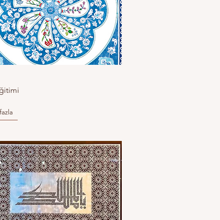
ğitimi
fazla